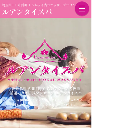
埼玉県川口市西川口 本場タイ古式マッサージサロン
ルアンタイスパ
京浜東北線 西川口駅からのアクセスも抜群、
話題のタイ古式マッサージ ルアンタイスパ
“セン” を揉みほぐすことで身体と心のバランスを整え、
独自の技でディープリラックスへ誘います。