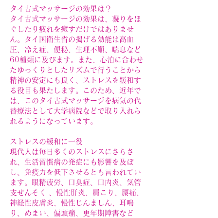
タイ古式マッサージの効果は？
タイ古式マッサージの効果は、凝りをほ
ぐしたり疲れを癒すだけではありませ
ん。タイ国衛生省の掲げる効能は高血
圧、冷え症、便秘、生理不順、喘息など
60種類に及びます。また、心泊に合わせ
たゆっくりとしたリズムで行うことから
精神の安定にも良く、ストレスを緩和す
る役目も果たします。このため、近年で
は、このタイ古式マッサージを病気の代
替療法として大学病院などで取り入れら
れるようになっています。
ストレスの緩和に一役
現代人は毎日多くのストレスにさらさ
れ、生活習慣病の発症にも影響を及ぼ
し、免疫力を低下させるとも言われてい
ます。眼精疲労、口臭症、口内炎、気管
支ぜんそく 、慢性肝炎、肩こり、腰痛、
神経性皮膚炎、慢性じんましん、耳鳴
り、めまい、偏頭痛、更年期障害など