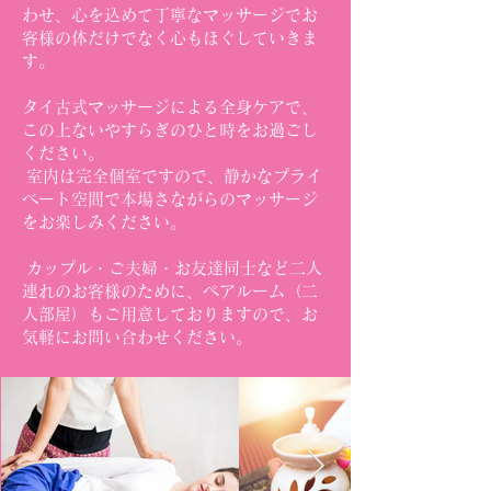
わせ、心を込めて丁寧なマッサージでお
客様の体だけでなく心もほぐしていきま
す。
タイ古式マッサージによる全身ケアで、
この上ないやすらぎのひと時をお過ごし
ください。
室内は完全個室ですので、静かなプライ
ベート空間で本場さながらのマッサージ
をお楽しみください。
カップル・ご夫婦・お友達同士など二人
連れのお客様のために、ペアルーム（二
人部屋）もご用意しておりますので、お
気軽にお問い合わせください。